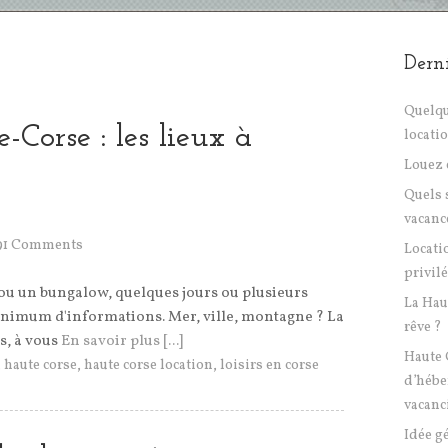
Derni
Quelqu
-Corse : les lieux à
locati
Louez 
Quels 
vacanc
91 Comments
Locati
privil
 ou un bungalow, quelques jours ou plusieurs
La Hau
nimum d'informations. Mer, ville, montagne ? La
rêve ?
s, à vous
En savoir plus [...]
Haute 
,
haute corse
,
haute corse location
,
loisirs en corse
d’hébe
vacanc
Idée g