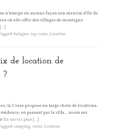
rse n’usurpe en aucune façon son surnom d’Ile de
erres où elle offre des villages de montagne
...]
Tagged:
balagne
,
cap corse
,
Location
ix de location de
 ?
re, la Corse propose un large choix de locations.
sidence, en passant par la villa... zoom sur
nt
En savoir plus [...]
Tagged:
camping
,
corse
,
Location