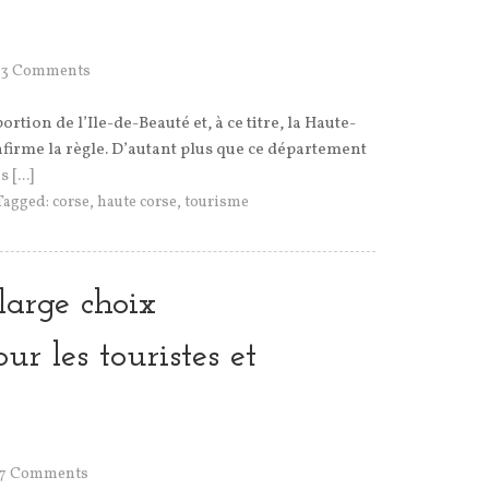
73 Comments
rtion de l’Ile-de-Beauté et, à ce titre, la Haute-
nfirme la règle. D’autant plus que ce département
 [...]
Tagged:
corse
,
haute corse
,
tourisme
large choix
r les touristes et
17 Comments