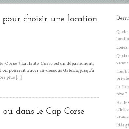
 pour choisir une location
Derni
Quelqu
locati
Louez 
Quels 
vacanc
ute-Corse ? La Haute-Corse est un département,
 l’on pourrait tracer au-dessous Galeria, jusqu’à
Locati
ir plus [...]
privil
La Hau
rêve ?
Haute 
 ou dans le Cap Corse
d’hébe
vacanc
Idée g